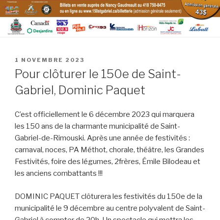
PUBLIÉ
1 NOVEMBRE 2023
LE
Pour clôturer le 150e de Saint-
Gabriel, Dominic Paquet
C’est officiellement le 6 décembre 2023 qui marquera
les 150 ans de la charmante municipalité de Saint-
Gabriel-de-Rimouski. Après une année de festivités :
carnaval, noces, PA Méthot, chorale, théâtre, les Grandes
Festivités, foire des légumes, 2frères, Émile Bilodeau et
les anciens combattants !!!
DOMINIC PAQUET clôturera les festivités du 150e de la
municipalité le 9 décembre au centre polyvalent de Saint-
Gabriel à compter de 20h. Un spectacle qui mettra les