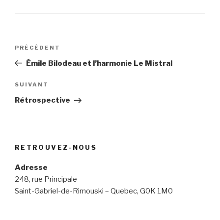
Navigation
Article
PRÉCÉDENT
de
précédent
Émile Bilodeau et l’harmonie Le Mistral
l'article
Article
SUIVANT
suivant
Rétrospective
RETROUVEZ-NOUS
Adresse
248, rue Principale
Saint-Gabriel-de-Rimouski – Quebec, G0K 1M0